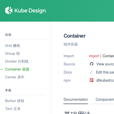
Container
布局
组件容器
Grid 栅格
Group 组
Import
import
{
Contai
Divider 分割线
Source
View sour
Container 容器
Docs
Edit this p
Center 居中
npm
@kubed/
c
常规
Documentation
Component
Button 按钮
Text 文本